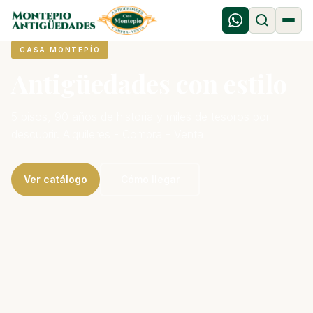
CASA MONTEPÍO
Antigüedades con estilo
5 pisos, 90 años de historia y miles de tesoros por
descubrir. Alquileres - Compra - Venta
Ver catálogo
Cómo llegar