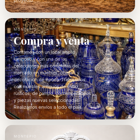
proyecto.
MONTEPIO
Compra y venta
Contamos con un local amplio,
luminoso y con una de las
colecciones más completas del
mercado en muebles, objetos y
decoración de época. Trabajamos
con muebles antiguos de estilo,
rústicos, de campo, contemporáneos
y piezas nuevas seleccionadas.
Realizamos envíos a todo el país.
MONTEPIO