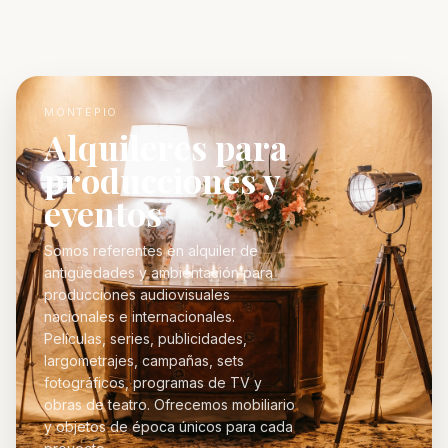
MONTEPIO
Alquileres para
producciones y
eventos
Somos referentes en alquiler de
antigüedades y ambientación para
producciones audiovisuales
nacionales e internacionales.
Películas, series, publicidades,
largometrajes, campañas, sets
fotográficos, programas de TV y
obras de teatro. Ofrecemos mobiliario
y objetos de época únicos para cada