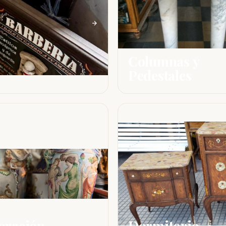
Columnas y
Pedestales
oración
Dormitorio