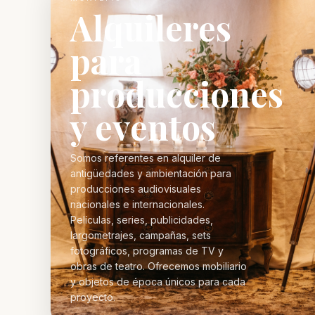
Alquileres
para
producciones
y eventos
Somos referentes en alquiler de
antigüedades y ambientación para
producciones audiovisuales
nacionales e internacionales.
Películas, series, publicidades,
largometrajes, campañas, sets
fotográficos, programas de TV y
obras de teatro. Ofrecemos mobiliario
y objetos de época únicos para cada
proyecto.