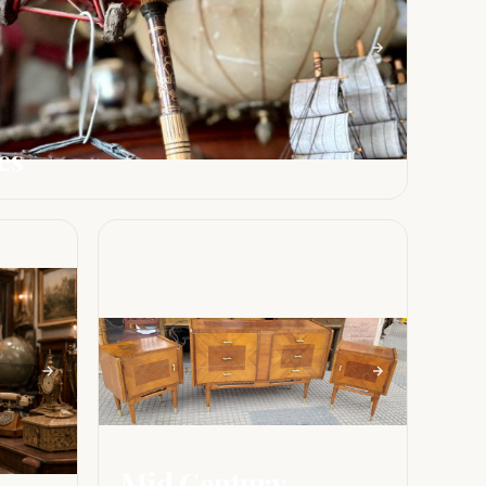
es
Mid Century