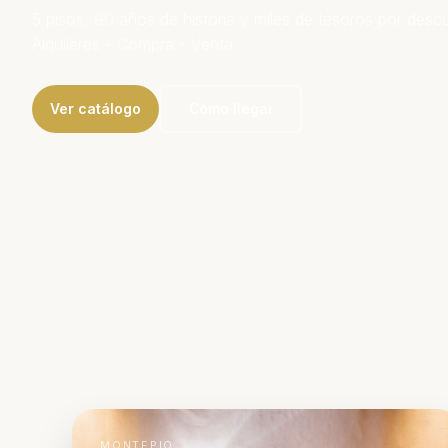
5 pisos, 90 años de historia y miles de tesoros por descub
Alquileres - Compra - Venta
Ver catálogo
Cómo llegar
MONTEPIO