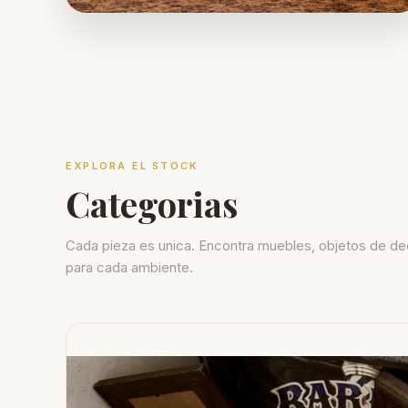
EXPLORA EL STOCK
Categorias
Cada pieza es unica. Encontra muebles, objetos de de
para cada ambiente.