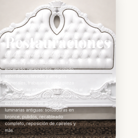
MONTEPIO
Restauraciones
Realizamos restauración integral de
muebles y antigüedades: lustre,
encerado, retapizados, encolado,
esterillados, lavado y arreglos
generales, trabajando cada pieza
con técnicas artesanales y atención al
detalle. Contamos con especialistas
en restauración de arañas y
luminarias antiguas: soldaduras en
bronce, pulidos, recableado
completo, reposición de caireles y
más.