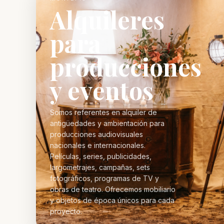
Alquileres
para
producciones
y eventos
Somos referentes en alquiler de
antigüedades y ambientación para
producciones audiovisuales
nacionales e internacionales.
Películas, series, publicidades,
largometrajes, campañas, sets
fotográficos, programas de TV y
obras de teatro. Ofrecemos mobiliario
y objetos de época únicos para cada
proyecto.