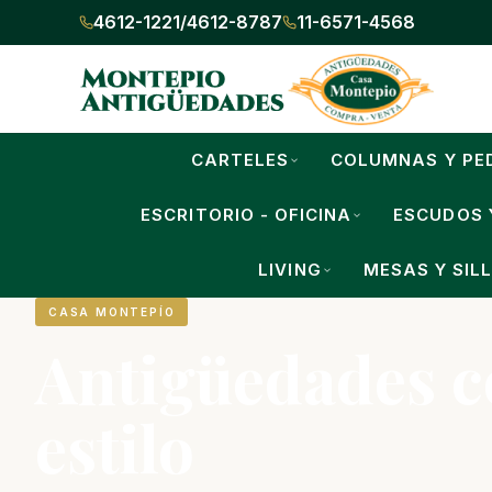
4612-1221
/
4612-8787
11-6571-4568
CARTELES
COLUMNAS Y PE
ESCRITORIO - OFICINA
ESCUDOS 
LIVING
MESAS Y SIL
CASA MONTEPÍO
Antigüedades 
estilo