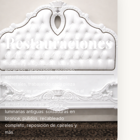
MONTEPIO
Restauraciones
Realizamos restauración integral de
muebles y antigüedades: lustre,
encerado, retapizados, encolado,
esterillados, lavado y arreglos
generales, trabajando cada pieza
con técnicas artesanales y atención al
detalle. Contamos con especialistas
en restauración de arañas y
luminarias antiguas: soldaduras en
bronce, pulidos, recableado
completo, reposición de caireles y
más.