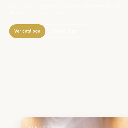
5 pisos, 90 años de historia y miles de tesoros por descub
Alquileres - Compra - Venta
Ver catálogo
Cómo llegar
MONTEPIO