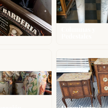
Columnas y
Pedestales
oración
Dormitorio