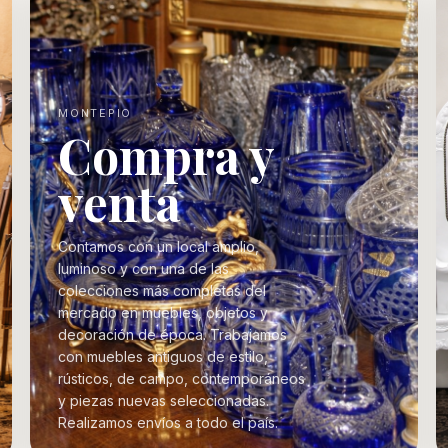
MONTEPIO
Compra y
venta
Contamos con un local amplio,
luminoso y con una de las
colecciones más completas del
mercado en muebles, objetos y
decoración de época. Trabajamos
con muebles antiguos de estilo,
rústicos, de campo, contemporáneos
y piezas nuevas seleccionadas.
Realizamos envíos a todo el país.