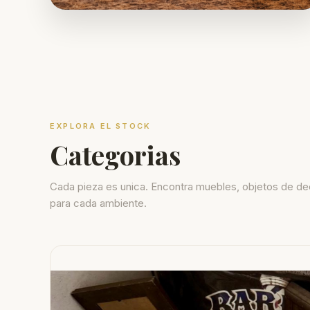
EXPLORA EL STOCK
Categorias
Cada pieza es unica. Encontra muebles, objetos de de
para cada ambiente.