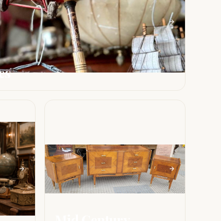
es
Mid Century