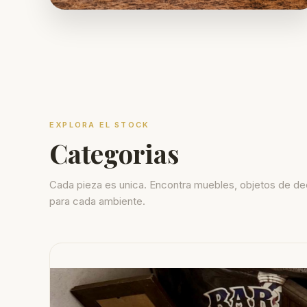
EXPLORA EL STOCK
Categorias
Cada pieza es unica. Encontra muebles, objetos de de
para cada ambiente.