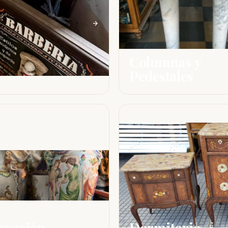
Columnas y
Pedestales
oración
Dormitorio