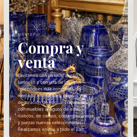
MONTEPIO
Compra y
venta
Contamos con un local amplio,
luminoso y con una de las
colecciones más completas del
mercado en muebles, objetos y
decoración de época. Trabajamos
con muebles antiguos de estilo,
rústicos, de campo, contemporáneos
y piezas nuevas seleccionadas.
Realizamos envíos a todo el país.