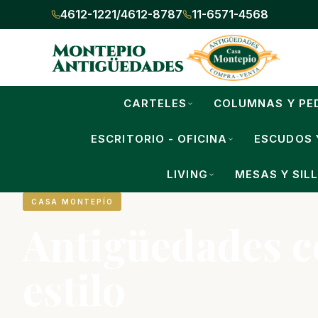
4612-1221
/
4612-8787
11-6571-4568
CARTELES
COLUMNAS Y PE
ESCRITORIO - OFICINA
ESCUDOS 
LIVING
MESAS Y SIL
CASA MONTEPÍO
Antigüedades 
estilo