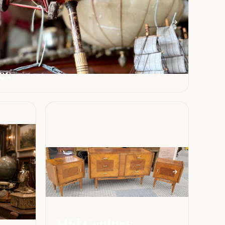
es
Mid Century