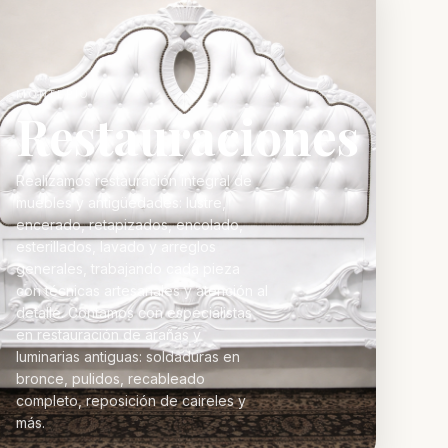
MONTEPIO
Restauraciones
Realizamos restauración integral de
muebles y antigüedades: lustre,
encerado, retapizados, encolado,
esterillados, lavado y arreglos
generales, trabajando cada pieza
con técnicas artesanales y atención al
detalle. Contamos con especialistas
en restauración de arañas y
luminarias antiguas: soldaduras en
bronce, pulidos, recableado
completo, reposición de caireles y
más.