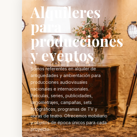
Alquileres
para
producciones
y eventos
Somos referentes en alquiler de
antigüedades y ambientación para
producciones audiovisuales
nacionales e internacionales.
Películas, series, publicidades,
largometrajes, campañas, sets
fotográficos, programas de TV y
obras de teatro. Ofrecemos mobiliario
y objetos de época únicos para cada
proyecto.