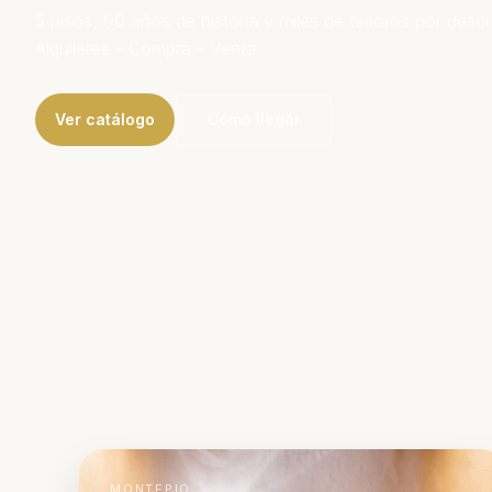
5 pisos, 90 años de historia y miles de tesoros por descub
Alquileres - Compra - Venta
Ver catálogo
Cómo llegar
MONTEPIO