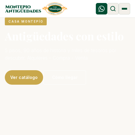
CASA MONTEPÍO
Antigüedades con estilo
5 pisos, 90 años de historia y miles de tesoros por
descubrir. Alquileres - Compra - Venta
Ver catálogo
Cómo llegar