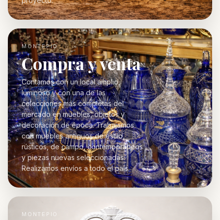
proyecto.
MONTEPIO
Compra y venta
Contamos con un local amplio,
luminoso y con una de las
colecciones más completas del
mercado en muebles, objetos y
decoración de época. Trabajamos
con muebles antiguos de estilo,
rústicos, de campo, contemporáneos
y piezas nuevas seleccionadas.
Realizamos envíos a todo el país.
MONTEPIO