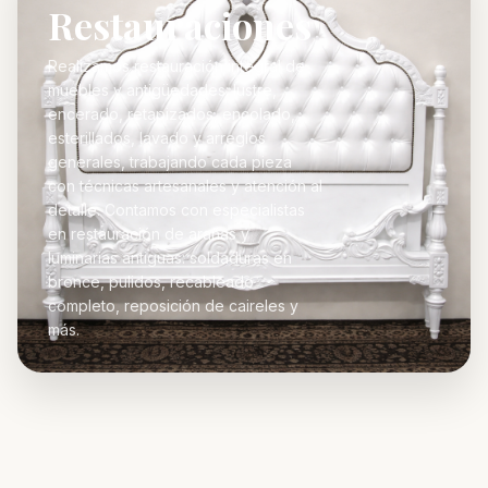
Restauraciones
Realizamos restauración integral de
muebles y antigüedades: lustre,
encerado, retapizados, encolado,
esterillados, lavado y arreglos
generales, trabajando cada pieza
con técnicas artesanales y atención al
detalle. Contamos con especialistas
en restauración de arañas y
luminarias antiguas: soldaduras en
bronce, pulidos, recableado
completo, reposición de caireles y
más.