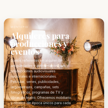
MONTEPIO
Alquileres para
producciones y
eventos
Somos referentes en alquiler de
antigüedades y ambientación para
producciones audiovisuales
nacionales e internacionales.
Películas, series, publicidades,
largometrajes, campañas, sets
fotográficos, programas de TV y
obras de teatro. Ofrecemos mobiliario
y objetos de época únicos para cada