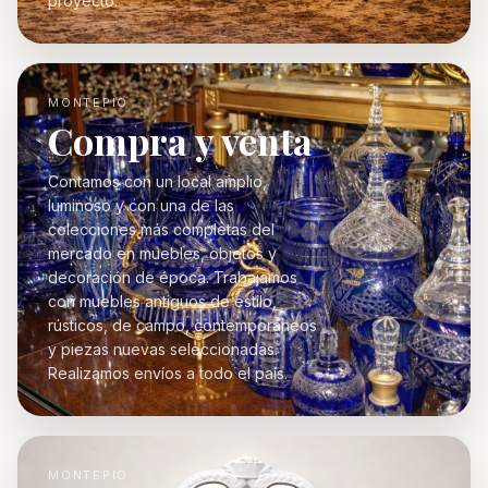
proyecto.
MONTEPIO
Compra y venta
Contamos con un local amplio,
luminoso y con una de las
colecciones más completas del
mercado en muebles, objetos y
decoración de época. Trabajamos
con muebles antiguos de estilo,
rústicos, de campo, contemporáneos
y piezas nuevas seleccionadas.
Realizamos envíos a todo el país.
MONTEPIO