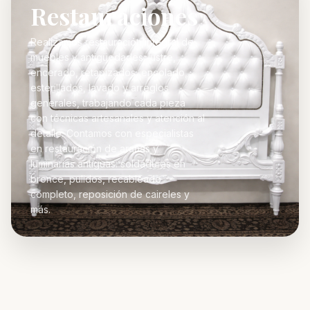
Restauraciones
Realizamos restauración integral de
muebles y antigüedades: lustre,
encerado, retapizados, encolado,
esterillados, lavado y arreglos
generales, trabajando cada pieza
con técnicas artesanales y atención al
detalle. Contamos con especialistas
en restauración de arañas y
luminarias antiguas: soldaduras en
bronce, pulidos, recableado
completo, reposición de caireles y
más.