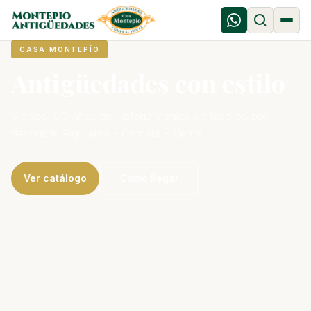
CASA MONTEPÍO
Antigüedades con estilo
5 pisos, 90 años de historia y miles de tesoros por
descubrir. Alquileres - Compra - Venta
Ver catálogo
Cómo llegar