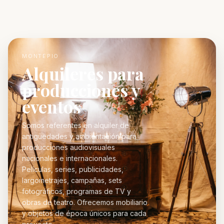
MONTEPIO
Alquileres para
producciones y
eventos
Somos referentes en alquiler de
antigüedades y ambientación para
producciones audiovisuales
nacionales e internacionales.
Películas, series, publicidades,
largometrajes, campañas, sets
fotográficos, programas de TV y
obras de teatro. Ofrecemos mobiliario
y objetos de época únicos para cada