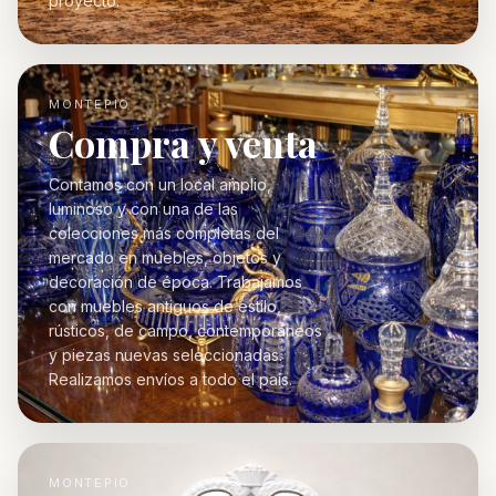
proyecto.
MONTEPIO
Compra y venta
Contamos con un local amplio,
luminoso y con una de las
colecciones más completas del
mercado en muebles, objetos y
decoración de época. Trabajamos
con muebles antiguos de estilo,
rústicos, de campo, contemporáneos
y piezas nuevas seleccionadas.
Realizamos envíos a todo el país.
MONTEPIO