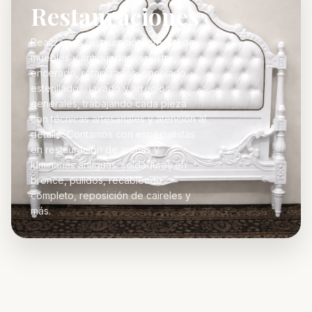
Restauraciones
Realizamos restauración integral de
muebles y antigüedades: lustre,
encerado, retapizados, encolado,
esterillados, lavado y arreglos
generales, trabajando cada pieza
con técnicas artesanales y atención al
detalle. Contamos con especialistas
en restauración de arañas y
luminarias antiguas: soldaduras en
bronce, pulidos, recableado
completo, reposición de caireles y
más.