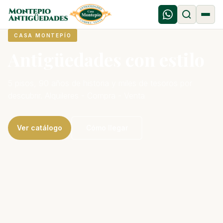
CASA MONTEPÍO
Antigüedades con estilo
5 pisos, 90 años de historia y miles de tesoros por
descubrir. Alquileres - Compra - Venta
Ver catálogo
Cómo llegar