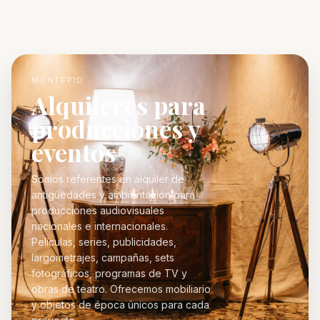
MONTEPIO
Alquileres para
producciones y
eventos
Somos referentes en alquiler de
antigüedades y ambientación para
producciones audiovisuales
nacionales e internacionales.
Películas, series, publicidades,
largometrajes, campañas, sets
fotográficos, programas de TV y
obras de teatro. Ofrecemos mobiliario
y objetos de época únicos para cada