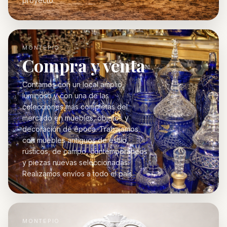
proyecto.
MONTEPIO
Compra y venta
Contamos con un local amplio,
luminoso y con una de las
colecciones más completas del
mercado en muebles, objetos y
decoración de época. Trabajamos
con muebles antiguos de estilo,
rústicos, de campo, contemporáneos
y piezas nuevas seleccionadas.
Realizamos envíos a todo el país.
MONTEPIO