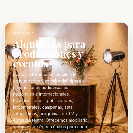
MONTEPIO
Alquileres para
producciones y
eventos
Somos referentes en alquiler de
antigüedades y ambientación para
producciones audiovisuales
nacionales e internacionales.
Películas, series, publicidades,
largometrajes, campañas, sets
fotográficos, programas de TV y
obras de teatro. Ofrecemos mobiliario
y objetos de época únicos para cada