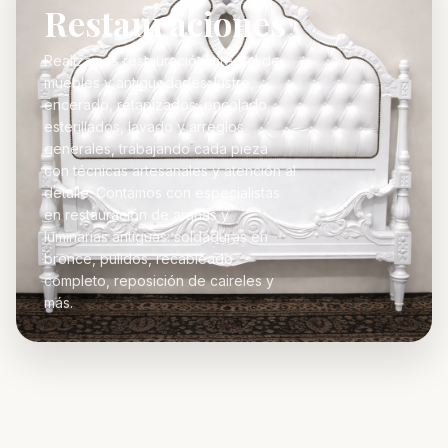
Restauraciones
Realizamos restauración integral de
muebles y antigüedades: lustre,
encerado, retapizados, encolado,
esterillados, lavado y arreglos
generales, trabajando cada pieza
con técnicas artesanales y atención al
detalle. Contamos con especialistas
en restauración de arañas y
luminarias antiguas: soldaduras en
bronce, pulidos, recableado
completo, reposición de caireles y
más.