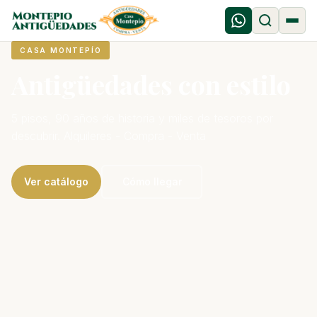
CASA MONTEPÍO
Antigüedades con estilo
5 pisos, 90 años de historia y miles de tesoros por
descubrir. Alquileres - Compra - Venta
Ver catálogo
Cómo llegar