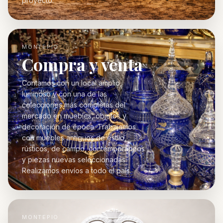
proyecto.
MONTEPIO
Compra y venta
Contamos con un local amplio,
luminoso y con una de las
colecciones más completas del
mercado en muebles, objetos y
decoración de época. Trabajamos
con muebles antiguos de estilo,
rústicos, de campo, contemporáneos
y piezas nuevas seleccionadas.
Realizamos envíos a todo el país.
MONTEPIO