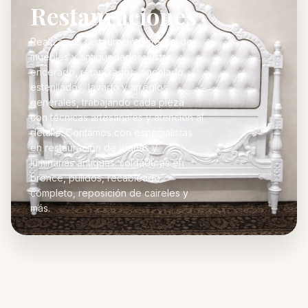
Restauraciones
Realizamos restauración integral de
muebles y antigüedades: lustre,
encerado, retapizados, encolado,
esterillados, lavado y arreglos
generales, trabajando cada pieza
con técnicas artesanales y atención al
detalle. Contamos con especialistas
en restauración de arañas y
luminarias antiguas: soldaduras en
bronce, pulidos, recableado
completo, reposición de caireles y
más.