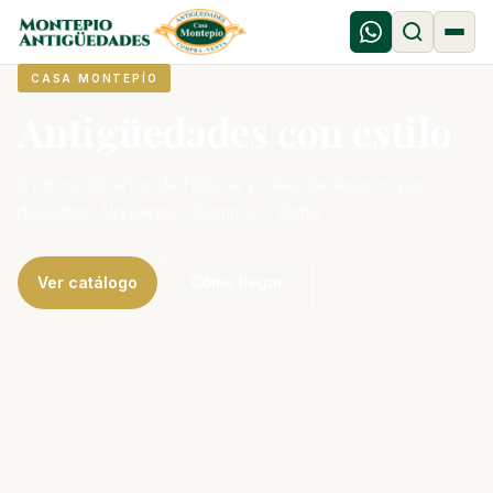
CASA MONTEPÍO
Antigüedades con estilo
5 pisos, 90 años de historia y miles de tesoros por
descubrir. Alquileres - Compra - Venta
Ver catálogo
Cómo llegar