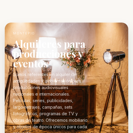
MONTEPIO
Alquileres para
producciones y
eventos
Somos referentes en alquiler de
antigüedades y ambientación para
producciones audiovisuales
nacionales e internacionales.
Películas, series, publicidades,
largometrajes, campañas, sets
fotográficos, programas de TV y
obras de teatro. Ofrecemos mobiliario
y objetos de época únicos para cada