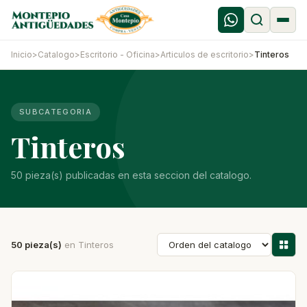
Inicio
>
Catalogo
>
Escritorio - Oficina
>
Articulos de escritorio
>
Tinteros
SUBCATEGORIA
Tinteros
50 pieza(s) publicadas en esta seccion del catalogo.
50 pieza(s)
en Tinteros