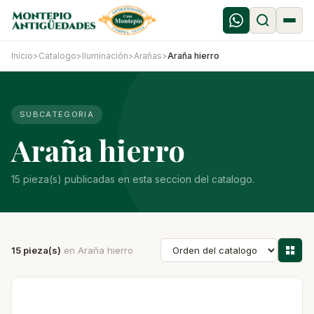
Inicio
>
Catalogo
>
Iluminación
>
Arañas
>
Araña hierro
SUBCATEGORIA
Araña hierro
15 pieza(s) publicadas en esta seccion del catalogo.
15 pieza(s)
en Araña hierro